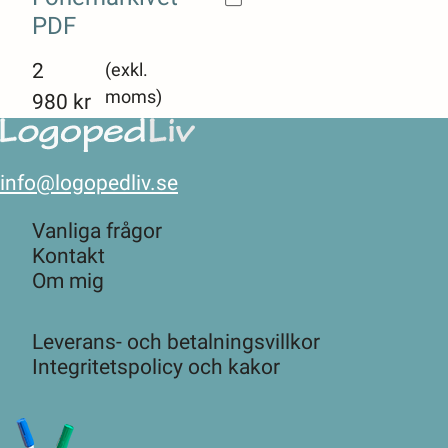
PDF
2
(exkl.
moms)
980
kr
info@logopedliv.se
Vanliga frågor
Kontakt
Om mig
Leverans- och betalningsvillkor
Integritetspolicy och kakor