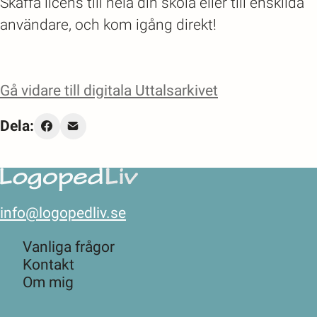
Skaffa licens till hela din skola eller till enskilda
användare, och kom igång direkt!
Gå vidare till digitala Uttalsarkivet
Dela:
info@logopedliv.se
Vanliga frågor
Kontakt
Om mig